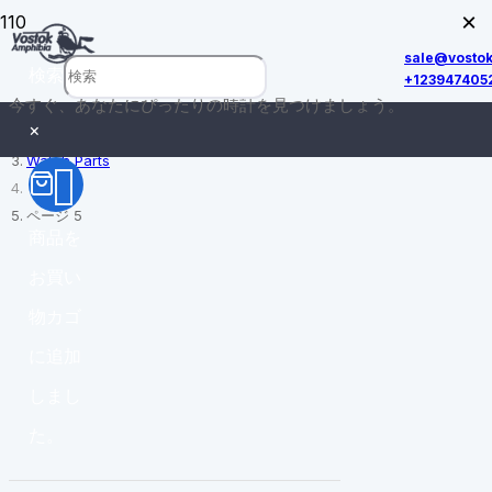
×
sale@vosto
検索
+123947405
今すぐ、あなたにぴったりの時計を見つけましょう。
ホーム
×
Watch Parts
ページ 5
商品
を
お買い
物カゴ
に追加
しまし
た。