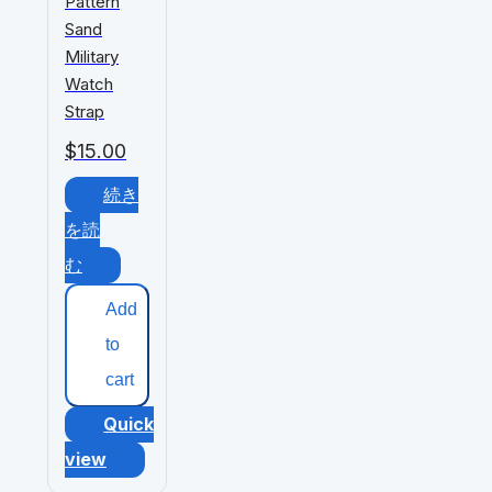
Pattern
Sand
Military
Watch
Strap
$
15.00
続き
を読
む
Add
to
cart
Quick
view