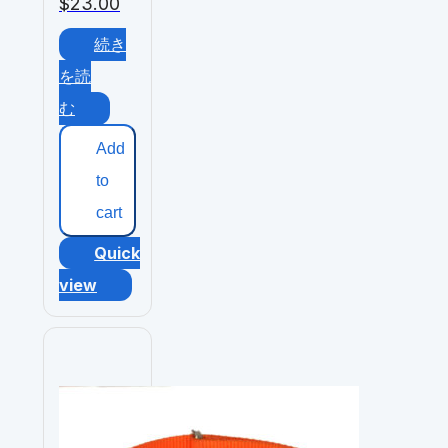
$
23.00
続き
を読
む
Add
to
cart
Quick
view