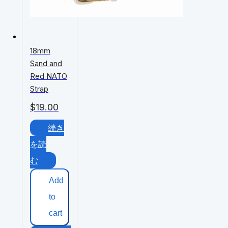
18mm
Sand and
Red NATO
Strap
$
19.00
続き
を読
む
Add
to
cart