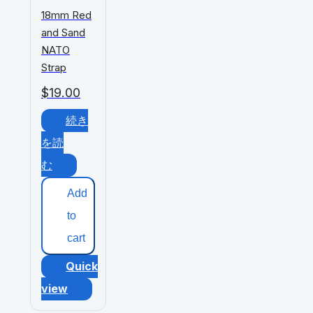
18mm Red
and Sand
NATO
Strap
$
19.00
続き
を読
む
Add
to
cart
Quick
view