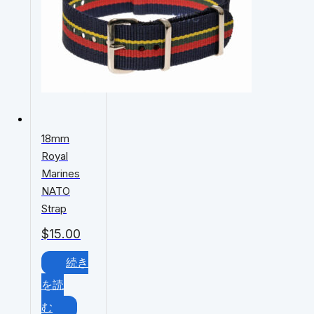
18mm
Royal
Marines
NATO
Strap
$
15.00
続き
を読
む