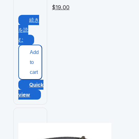
$
19.00
続き
を読
む
Add
to
cart
Quick
view