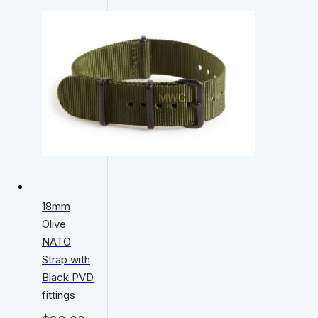
18mm
Olive
NATO
Strap with
Black PVD
fittings