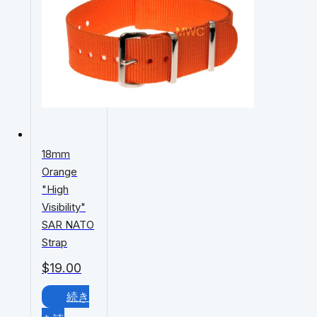
18mm
Orange
"High
Visibility"
SAR NATO
Strap
$
19.00
続き