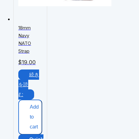
18mm
Navy
NATO
Strap
$
19.00
続き
を読
む
Add
to
cart