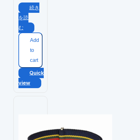
続き
を読
む
Add
to
cart
Quick
view