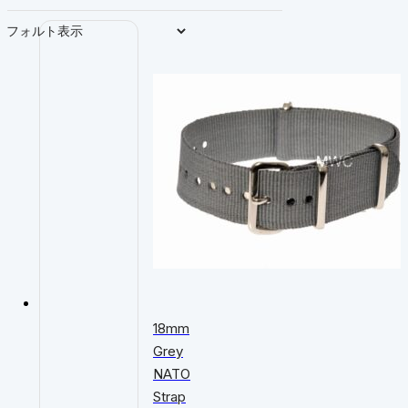
18mm
Grey
NATO
Strap