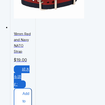
18mm Red
and Navy
NATO
Strap
$
19.00
続き
を読
む
Add
to