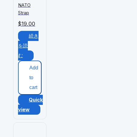
NATO
Strap
$
19.00
続き
を読
む
Add
to
cart
Quick
view