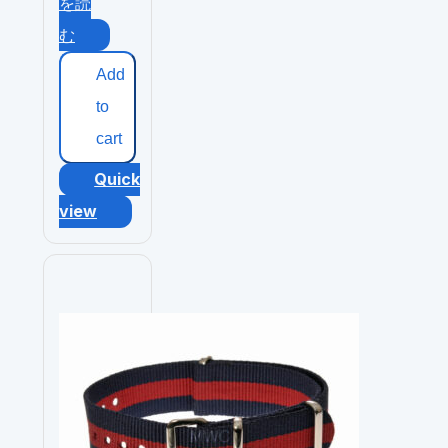
を読
む
Add
to
cart
Quick
view