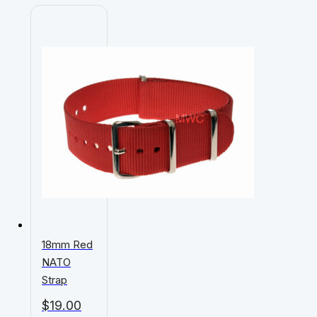
18mm Red
NATO
Strap
$
19.00