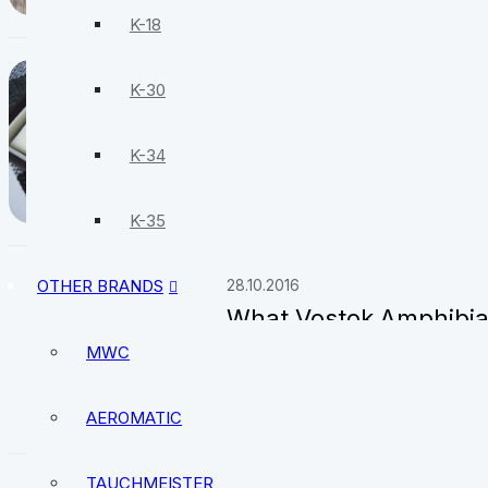
K-18
25.11.2016
K-30
We discredit myths: is 
K-34
K-35
OTHER BRANDS
28.10.2016
What Vostok Amphibia
MWC
AEROMATIC
TAUCHMEISTER