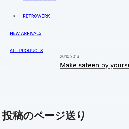
28.10.2016
Use and service of Vo
RETROWERK
NEW ARRIVALS
ALL PRODUCTS
26.10.2016
Make sateen by yourse
投稿のページ送り