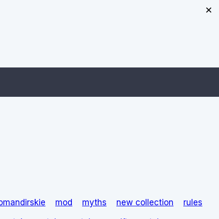
×
omandirskie
mod
myths
new collection
rules