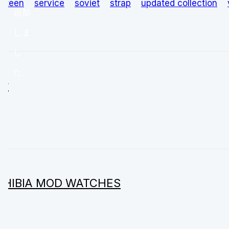
sateen
service
soviet
strap
updated collection
追加
しま
し
た。
ry
PHIBIA MOD WATCHES