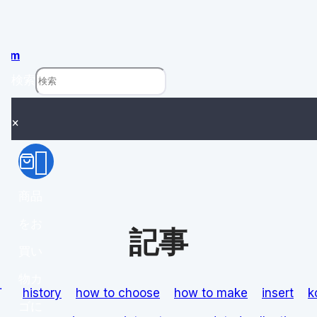
com
検索
×
商品
をお
記事
買い
物カ
ds
history
how to choose
how to make
insert
k
ゴに