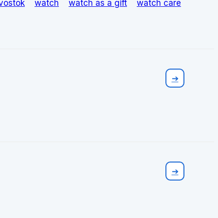
vostok
watch
watch as a gift
watch care