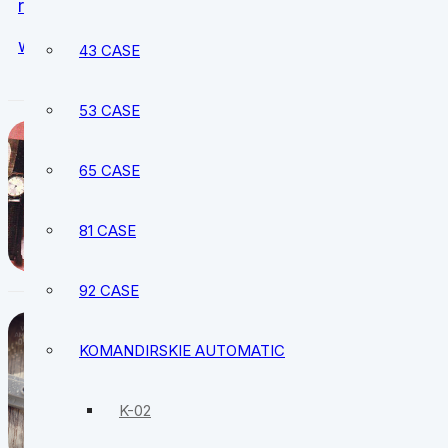
rusisian watch
russian watch
russian watches
watches
woman
43 CASE
53 CASE
19.09.2017
Vostok Amphibia histo
65 CASE
81 CASE
92 CASE
07.07.2017
KOMANDIRSKIE AUTOMATIC
100 BEST VOSTOK AM
K-02