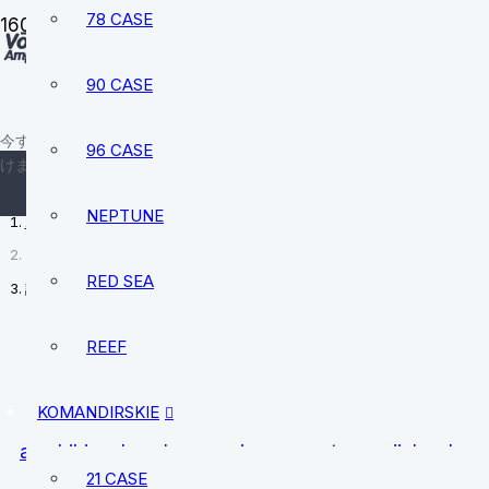
78 CASE
90 CASE
sale@vostokamphibia.
+12394740528
今すぐ、あなたにぴったりの時計を見つ
96 CASE
けましょう。
NEPTUNE
ホーム
RED SEA
記事
REEF
KOMANDIRSKIE
amphibia
bezel
coverings
custom
dials
han
21 CASE