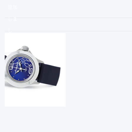
追加
しま
し
た。