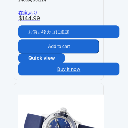
在庫あり
$
144.99
お買い物カゴに追加
Add to cart
Quick view
Buy it now