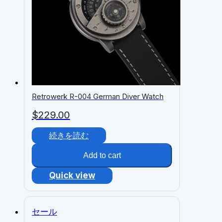
Retrowerk R-004 German Diver Watch
$
229.00
続きを読む
Add to cart
Quick view
セール