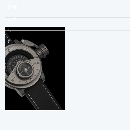
追加
しま
し
た。