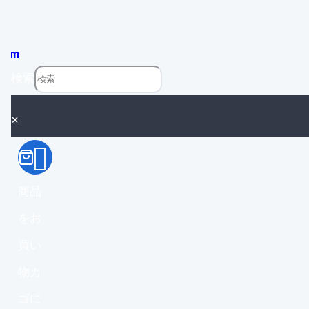
com
検索
×
商品
をお
買い
物カ
ゴに