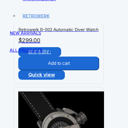
RETROWERK
Retrowerk R-002 Automatic Diver Watch
NEW ARRIVALS
$
299.00
ALL PRODUCTS
続きを読む
Add to cart
Quick view