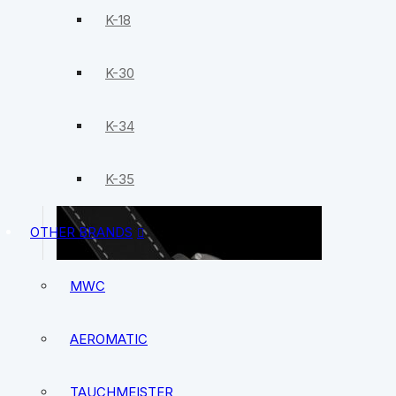
Watch
K-18
$
289.00
K-30
続きを読む
Add to cart
K-34
Quick view
K-35
OTHER BRANDS
MWC
AEROMATIC
TAUCHMEISTER