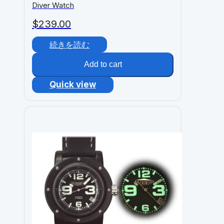
Diver Watch
$
239.00
続きを読む
Add to cart
Quick view