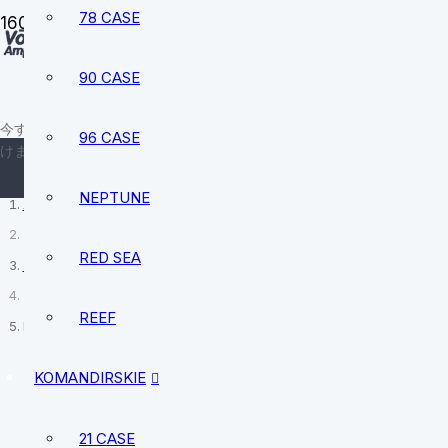
78 CASE
90 CASE
sale@vostokamphibia.
+12394740528
今すぐ、あなたにぴったりの時計を見つ
96 CASE
けましょう。
NEPTUNE
ホーム
RED SEA
ドイツ製時計
REEF
Retrowerk
KOMANDIRSKIE
21 CASE